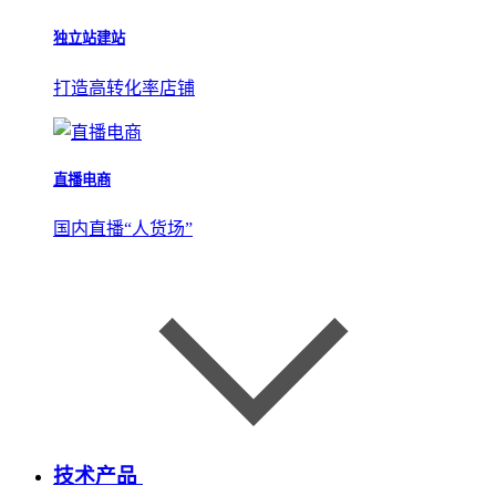
独立站建站
打造高转化率店铺
直播电商
国内直播“人货场”
技术产品