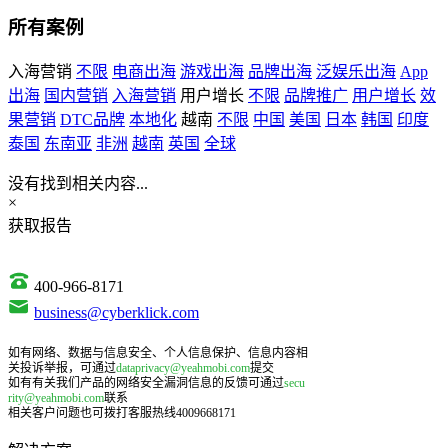
所有案例
入海营销
不限
电商出海
游戏出海
品牌出海
泛娱乐出海
App
出海
国内营销
入海营销
用户增长
不限
品牌推广
用户增长
效
果营销
DTC品牌
本地化
越南
不限
中国
美国
日本
韩国
印度
泰国
东南亚
非洲
越南
英国
全球
没有找到相关内容...
×
获取报告
400-966-8171
business@cyberklick.com
如有网络、数据与信息安全、个人信息保护、信息内容相
关投诉举报，可通过
dataprivacy@yeahmobi.com
提交
如有有关我们产品的网络安全漏洞信息的反馈可通过
secu
rity@yeahmobi.com
联系
相关客户问题也可拨打客服热线4009668171