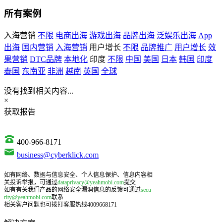
所有案例
入海营销
不限
电商出海
游戏出海
品牌出海
泛娱乐出海
App
出海
国内营销
入海营销
用户增长
不限
品牌推广
用户增长
效
果营销
DTC品牌
本地化
印度
不限
中国
美国
日本
韩国
印度
泰国
东南亚
非洲
越南
英国
全球
没有找到相关内容...
×
获取报告
400-966-8171
business@cyberklick.com
如有网络、数据与信息安全、个人信息保护、信息内容相
关投诉举报，可通过
dataprivacy@yeahmobi.com
提交
如有有关我们产品的网络安全漏洞信息的反馈可通过
secu
rity@yeahmobi.com
联系
相关客户问题也可拨打客服热线4009668171