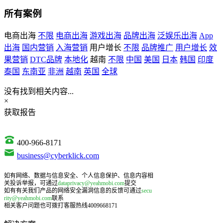
所有案例
电商出海
不限
电商出海
游戏出海
品牌出海
泛娱乐出海
App
出海
国内营销
入海营销
用户增长
不限
品牌推广
用户增长
效
果营销
DTC品牌
本地化
越南
不限
中国
美国
日本
韩国
印度
泰国
东南亚
非洲
越南
英国
全球
没有找到相关内容...
×
获取报告
400-966-8171
business@cyberklick.com
如有网络、数据与信息安全、个人信息保护、信息内容相
关投诉举报，可通过
dataprivacy@yeahmobi.com
提交
如有有关我们产品的网络安全漏洞信息的反馈可通过
secu
rity@yeahmobi.com
联系
相关客户问题也可拨打客服热线4009668171