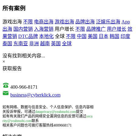
所有案例
游戏出海
不限
电商出海
游戏出海
品牌出海
泛娱乐出海
App
出海
国内营销
入海营销
用户增长
不限
品牌推广
用户增长
效
果营销
DTC品牌
本地化
全球
不限
中国
美国
日本
韩国
印度
泰国
东南亚
非洲
越南
英国
全球
没有找到相关内容...
×
获取报告
400-966-8171
business@cyberklick.com
如有网络、数据与信息安全、个人信息保护、信息内容相
关投诉举报，可通过
dataprivacy@yeahmobi.com
提交
如有有关我们产品的网络安全漏洞信息的反馈可通过
secu
rity@yeahmobi.com
联系
相关客户问题也可拨打客服热线4009668171