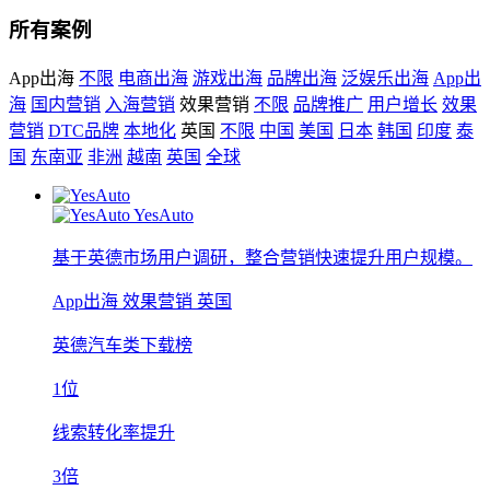
所有案例
App出海
不限
电商出海
游戏出海
品牌出海
泛娱乐出海
App出
海
国内营销
入海营销
效果营销
不限
品牌推广
用户增长
效果
营销
DTC品牌
本地化
英国
不限
中国
美国
日本
韩国
印度
泰
国
东南亚
非洲
越南
英国
全球
YesAuto
基于英德市场用户调研，整合营销快速提升用户规模。
App出海
效果营销
英国
英德汽车类下载榜
1位
线索转化率提升
3倍