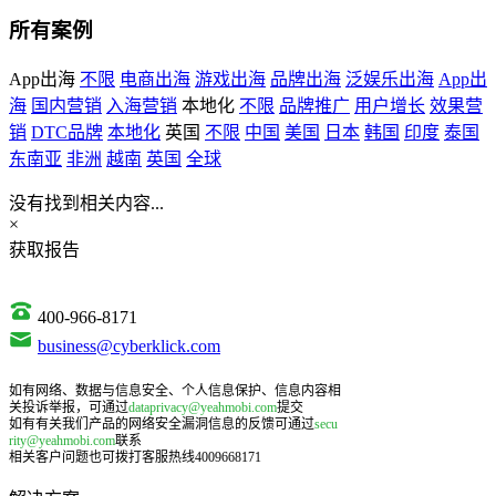
所有案例
App出海
不限
电商出海
游戏出海
品牌出海
泛娱乐出海
App出
海
国内营销
入海营销
本地化
不限
品牌推广
用户增长
效果营
销
DTC品牌
本地化
英国
不限
中国
美国
日本
韩国
印度
泰国
东南亚
非洲
越南
英国
全球
没有找到相关内容...
×
获取报告
400-966-8171
business@cyberklick.com
如有网络、数据与信息安全、个人信息保护、信息内容相
关投诉举报，可通过
dataprivacy@yeahmobi.com
提交
如有有关我们产品的网络安全漏洞信息的反馈可通过
secu
rity@yeahmobi.com
联系
相关客户问题也可拨打客服热线4009668171