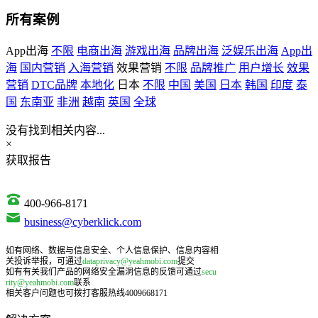
所有案例
App出海
不限
电商出海
游戏出海
品牌出海
泛娱乐出海
App出
海
国内营销
入海营销
效果营销
不限
品牌推广
用户增长
效果
营销
DTC品牌
本地化
日本
不限
中国
美国
日本
韩国
印度
泰
国
东南亚
非洲
越南
英国
全球
没有找到相关内容...
×
获取报告
400-966-8171
business@cyberklick.com
如有网络、数据与信息安全、个人信息保护、信息内容相
关投诉举报，可通过
dataprivacy@yeahmobi.com
提交
如有有关我们产品的网络安全漏洞信息的反馈可通过
secu
rity@yeahmobi.com
联系
相关客户问题也可拨打客服热线4009668171