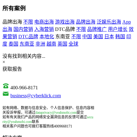
所有案例
品牌出海
不限
电商出海
游戏出海
品牌出海
泛娱乐出海
App
出海
国内营销
入海营销
DTC品牌
不限
品牌推广
用户增长
效
果营销
DTC品牌
本地化
东南亚
不限
中国
美国
日本
韩国
印
度
泰国
东南亚
非洲
越南
英国
全球
没有找到相关内容...
×
获取报告
400-966-8171
business@cyberklick.com
如有网络、数据与信息安全、个人信息保护、信息内容相
关投诉举报，可通过
dataprivacy@yeahmobi.com
提交
如有有关我们产品的网络安全漏洞信息的反馈可通过
secu
rity@yeahmobi.com
联系
相关客户问题也可拨打客服热线4009668171