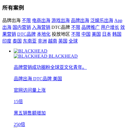
所有案例
品牌出海
不限
电商出海
游戏出海
品牌出海
泛娱乐出海
App
出海
国内营销
入海营销
DTC品牌
不限
品牌推广
用户增长
效
果营销
DTC品牌
本地化
投放地区
不限
中国
美国
日本
韩国
印度
泰国
东南亚
非洲
越南
英国
全球
BLACKHEAD
品牌营销成功圈粉全球亚文化青年。
品牌出海
DTC品牌
美国
官网访问量上涨
15倍
黑五销售额增加
250倍