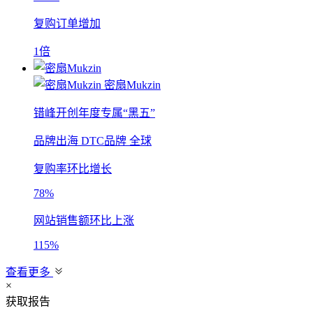
复购订单增加
1倍
密扇Mukzin
错峰开创年度专属“黑五”
品牌出海
DTC品牌
全球
复购率环比增长
78%
网站销售额环比上涨
115%
查看更多
×
获取报告