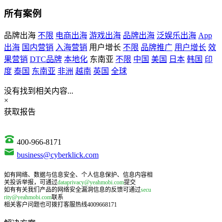
所有案例
品牌出海
不限
电商出海
游戏出海
品牌出海
泛娱乐出海
App
出海
国内营销
入海营销
用户增长
不限
品牌推广
用户增长
效
果营销
DTC品牌
本地化
东南亚
不限
中国
美国
日本
韩国
印
度
泰国
东南亚
非洲
越南
英国
全球
没有找到相关内容...
×
获取报告
400-966-8171
business@cyberklick.com
如有网络、数据与信息安全、个人信息保护、信息内容相
关投诉举报，可通过
dataprivacy@yeahmobi.com
提交
如有有关我们产品的网络安全漏洞信息的反馈可通过
secu
rity@yeahmobi.com
联系
相关客户问题也可拨打客服热线4009668171