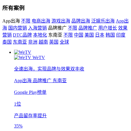
所有案例
App出海
不限
电商出海
游戏出海
品牌出海
泛娱乐出海
App出
海
国内营销
入海营销
品牌推广
不限
品牌推广
用户增长
效果
营销
DTC品牌
本地化
东南亚
不限
中国
美国
日本
韩国
印度
泰国
东南亚
非洲
越南
英国
全球
WeTV
全速出海，实现品牌与效果双丰收
App出海
品牌推广
东南亚
Google Play榜单
1位
产品留存率提升
35%