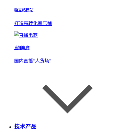
独立站建站
打造高转化率店铺
直播电商
国内直播“人货场”
技术产品