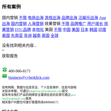
所有案例
国内营销
不限
电商出海
游戏出海
品牌出海
泛娱乐出海
App
出海
国内营销
入海营销
效果营销
不限
品牌推广
用户增长
效
果营销
DTC品牌
本地化
美国
不限
中国
美国
日本
韩国
印度
泰国
东南亚
非洲
越南
英国
全球
没有找到相关内容...
×
获取报告
400-966-8171
business@cyberklick.com
如有网络、数据与信息安全、个人信息保护、信息内容相
关投诉举报，可通过
dataprivacy@yeahmobi.com
提交
如有有关我们产品的网络安全漏洞信息的反馈可通过
secu
rity@yeahmobi.com
联系
相关客户问题也可拨打客服热线4009668171