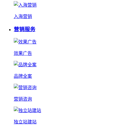
入海营销
营销服务
效果广告
品牌全案
营销咨询
独立站建站