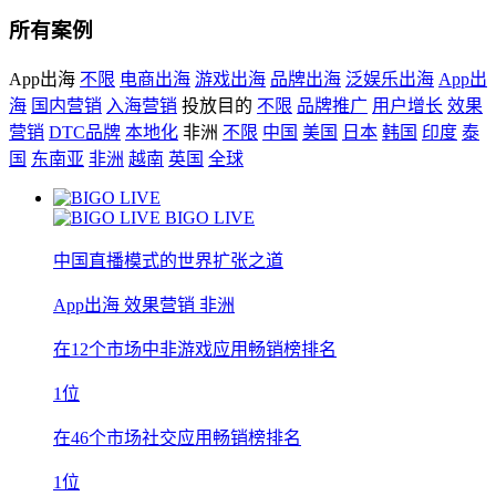
所有案例
App出海
不限
电商出海
游戏出海
品牌出海
泛娱乐出海
App出
海
国内营销
入海营销
投放目的
不限
品牌推广
用户增长
效果
营销
DTC品牌
本地化
非洲
不限
中国
美国
日本
韩国
印度
泰
国
东南亚
非洲
越南
英国
全球
BIGO LIVE
中国直播模式的世界扩张之道
App出海
效果营销
非洲
在12个市场中非游戏应用畅销榜排名
1位
在46个市场社交应用畅销榜排名
1位