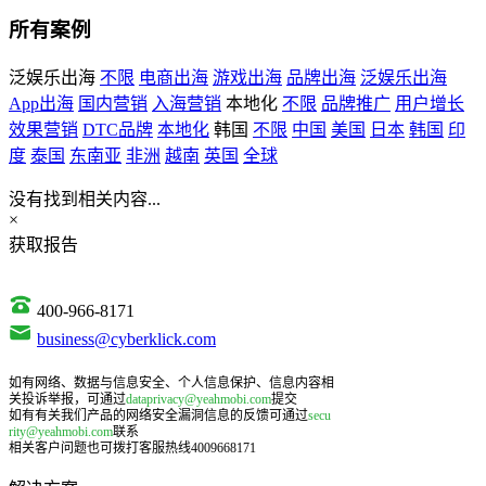
所有案例
泛娱乐出海
不限
电商出海
游戏出海
品牌出海
泛娱乐出海
App出海
国内营销
入海营销
本地化
不限
品牌推广
用户增长
效果营销
DTC品牌
本地化
韩国
不限
中国
美国
日本
韩国
印
度
泰国
东南亚
非洲
越南
英国
全球
没有找到相关内容...
×
获取报告
400-966-8171
business@cyberklick.com
如有网络、数据与信息安全、个人信息保护、信息内容相
关投诉举报，可通过
dataprivacy@yeahmobi.com
提交
如有有关我们产品的网络安全漏洞信息的反馈可通过
secu
rity@yeahmobi.com
联系
相关客户问题也可拨打客服热线4009668171