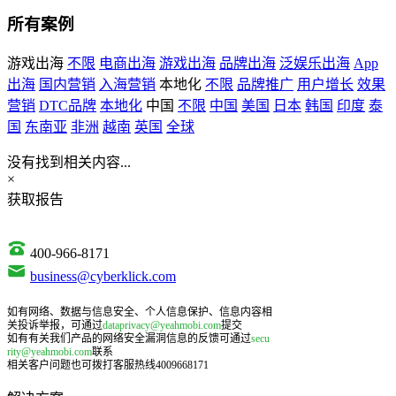
所有案例
游戏出海
不限
电商出海
游戏出海
品牌出海
泛娱乐出海
App
出海
国内营销
入海营销
本地化
不限
品牌推广
用户增长
效果
营销
DTC品牌
本地化
中国
不限
中国
美国
日本
韩国
印度
泰
国
东南亚
非洲
越南
英国
全球
没有找到相关内容...
×
获取报告
400-966-8171
business@cyberklick.com
如有网络、数据与信息安全、个人信息保护、信息内容相
关投诉举报，可通过
dataprivacy@yeahmobi.com
提交
如有有关我们产品的网络安全漏洞信息的反馈可通过
secu
rity@yeahmobi.com
联系
相关客户问题也可拨打客服热线4009668171