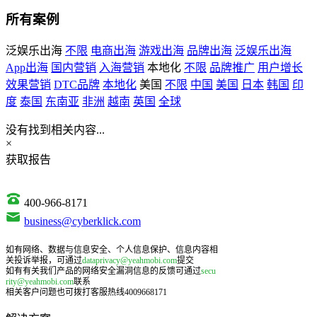
所有案例
泛娱乐出海
不限
电商出海
游戏出海
品牌出海
泛娱乐出海
App出海
国内营销
入海营销
本地化
不限
品牌推广
用户增长
效果营销
DTC品牌
本地化
美国
不限
中国
美国
日本
韩国
印
度
泰国
东南亚
非洲
越南
英国
全球
没有找到相关内容...
×
获取报告
400-966-8171
business@cyberklick.com
如有网络、数据与信息安全、个人信息保护、信息内容相
关投诉举报，可通过
dataprivacy@yeahmobi.com
提交
如有有关我们产品的网络安全漏洞信息的反馈可通过
secu
rity@yeahmobi.com
联系
相关客户问题也可拨打客服热线4009668171