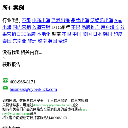
所有案例
行业类别
不限
电商出海
游戏出海
品牌出海
泛娱乐出海
App
出海
国内营销
入海营销
DTC品牌
不限
品牌推广
用户增长
效
果营销
DTC品牌
本地化
越南
不限
中国
美国
日本
韩国
印度
泰国
东南亚
非洲
越南
英国
全球
没有找到相关内容...
×
获取报告
400-966-8171
business@cyberklick.com
如有网络、数据与信息安全、个人信息保护、信息内容相
关投诉举报，可通过
dataprivacy@yeahmobi.com
提交
如有有关我们产品的网络安全漏洞信息的反馈可通过
secu
rity@yeahmobi.com
联系
相关客户问题也可拨打客服热线4009668171