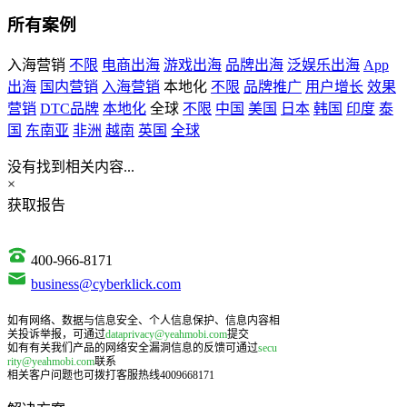
所有案例
入海营销
不限
电商出海
游戏出海
品牌出海
泛娱乐出海
App
出海
国内营销
入海营销
本地化
不限
品牌推广
用户增长
效果
营销
DTC品牌
本地化
全球
不限
中国
美国
日本
韩国
印度
泰
国
东南亚
非洲
越南
英国
全球
没有找到相关内容...
×
获取报告
400-966-8171
business@cyberklick.com
如有网络、数据与信息安全、个人信息保护、信息内容相
关投诉举报，可通过
dataprivacy@yeahmobi.com
提交
如有有关我们产品的网络安全漏洞信息的反馈可通过
secu
rity@yeahmobi.com
联系
相关客户问题也可拨打客服热线4009668171