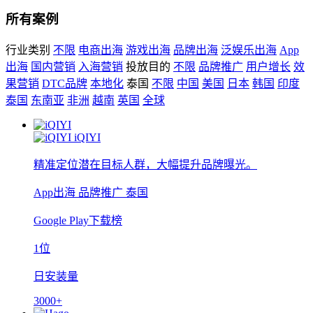
所有案例
行业类别
不限
电商出海
游戏出海
品牌出海
泛娱乐出海
App
出海
国内营销
入海营销
投放目的
不限
品牌推广
用户增长
效
果营销
DTC品牌
本地化
泰国
不限
中国
美国
日本
韩国
印度
泰国
东南亚
非洲
越南
英国
全球
iQIYI
精准定位潜在目标人群，大幅提升品牌曝光。
App出海
品牌推广
泰国
Google Play下载榜
1位
日安装量
3000+