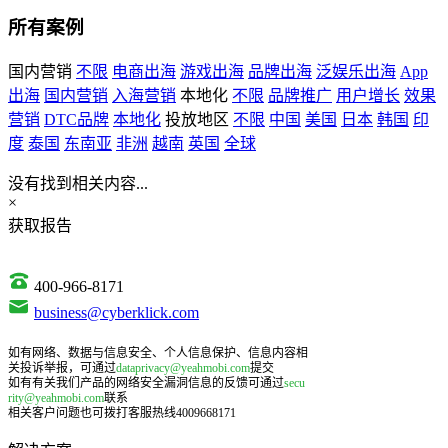
所有案例
国内营销
不限
电商出海
游戏出海
品牌出海
泛娱乐出海
App
出海
国内营销
入海营销
本地化
不限
品牌推广
用户增长
效果
营销
DTC品牌
本地化
投放地区
不限
中国
美国
日本
韩国
印
度
泰国
东南亚
非洲
越南
英国
全球
没有找到相关内容...
×
获取报告
400-966-8171
business@cyberklick.com
如有网络、数据与信息安全、个人信息保护、信息内容相
关投诉举报，可通过
dataprivacy@yeahmobi.com
提交
如有有关我们产品的网络安全漏洞信息的反馈可通过
secu
rity@yeahmobi.com
联系
相关客户问题也可拨打客服热线4009668171